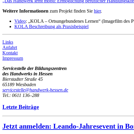
„Das Handwerk lernt mobil: Ermöglichung beruflicher Handlungsko
Weitere Informationen
zum Projekt finden Sie
hier
.
Video
: „KOLA – Ortsungebundenes Lernen“ (Imagefilm des Pr
KOLA Beschreibung als Praxisbeispiel
Links
Anfahrt
Kontakt
Impressum
Servicestelle der Bildungszentren
des Handwerks in Hessen
Bierstadter Straße 45
65189 Wiesbaden
servicestelle@handwerk-hessen.de
Tel.: 0611 136–288
Letzte Beiträge
Jetzt anmelden: Leando-Jahresevent in B