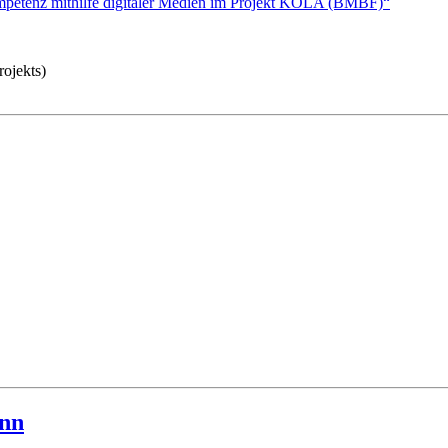
mpetenz mithilfe digitaler Medien im Projekt KOLA (BMBF)“
ojekts)
onn